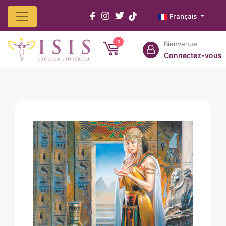
Français
Home
Isis
Cours
Services
Produits
Franchisés
Contactez
0
Bienvenue
Connectez-vous