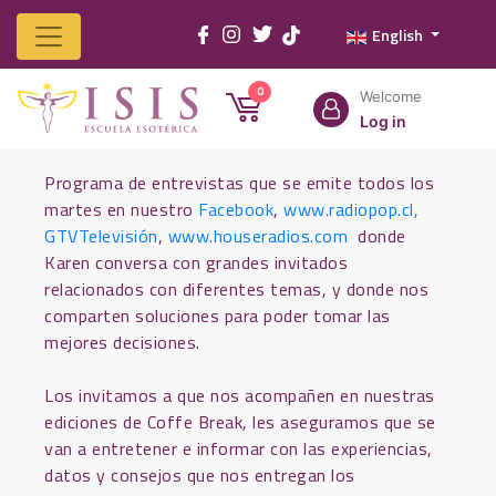
English
Coffe Break con Kharen
Home
Isis
Classes
Services
Products
Franchises
Contact
0
Welcome
us
Ormazábal
Log in
Programa de entrevistas que se emite todos los
martes en nuestro
Facebook
,
www.radiopop.cl,
GTVTelevisión
,
www.houseradios.com
donde
Karen conversa con grandes invitados
relacionados con diferentes temas, y donde nos
comparten soluciones para poder tomar las
mejores decisiones.
Los invitamos a que nos acompañen en nuestras
ediciones de Coffe Break, les aseguramos que se
van a entretener e informar con las experiencias,
datos y consejos que nos entregan los