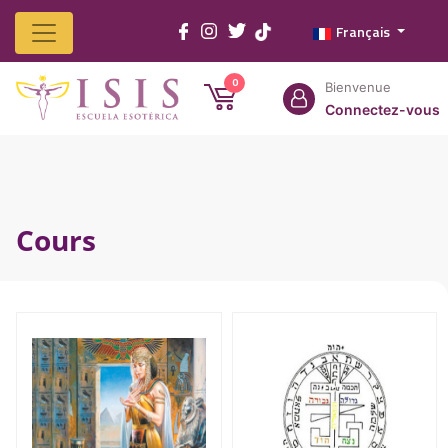
Français
Home
Isis
Cours
Services
Produits
Franchisés
Contactez
0
Bienvenue
Connectez-vous
Cours