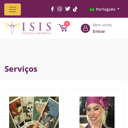
Português
Home
Isis
Cursos
Serviços
Produtos
Franquias
Contato
0
Bem-vindo
Entrar
Serviços