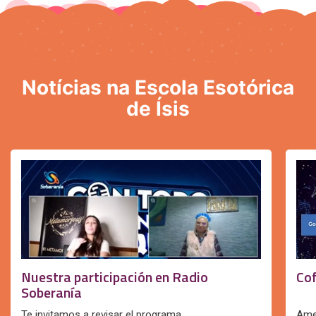
Notícias na Escola Esotórica
de Ísis
Nuestra participación en Radio
Cof
Soberanía
Te invitamos a revisar el programa...
Amen