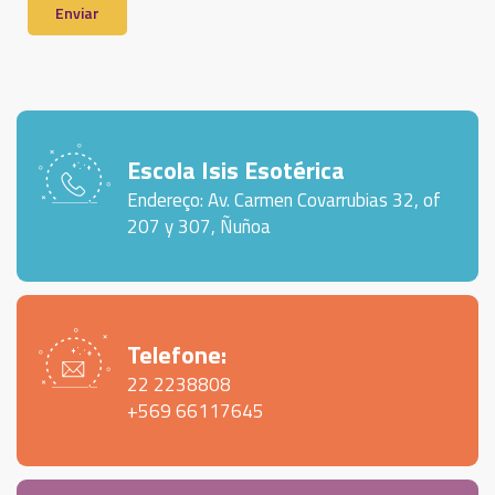
Enviar
Escola Isis Esotérica
Endereço: Av. Carmen Covarrubias 32, of
207 y 307, Ñuñoa
Telefone:
22 2238808
+569 66117645