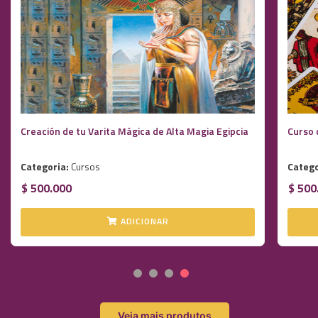
Creación de tu Varita Mágica de Alta Magia Egipcia
Curso 
Categoria:
Cursos
Catego
$ 500.000
$ 500
ADICIONAR
Veja mais produtos