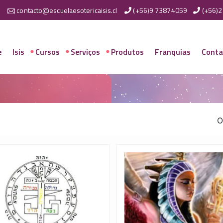
contacto@escuelaesotericaisis.cl
(+56)9 73874059
(+56)
e
Isis
Cursos
Serviços
Produtos
Franquias
Conta
O