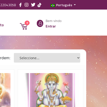
2 22043058
Português
Bem-vindo
0
to
Entrar
rdem: