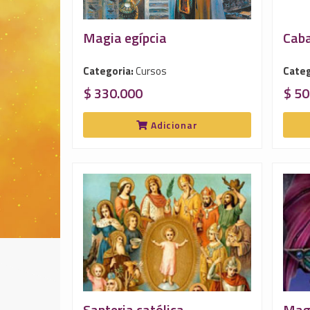
Magia egípcia
Caba
Categoria:
Cursos
Categ
$ 330.000
$ 50
Adicionar
Santeria católica
Magi