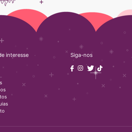
de interesse
Siga-nos
s
ços
tos
uias
to