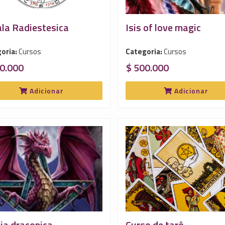
la Radiestesica
Isis of love magic
oria:
Cursos
Categoria:
Cursos
0.000
$ 500.000
Adicionar
Adicionar
a draconica
Curso de tarô